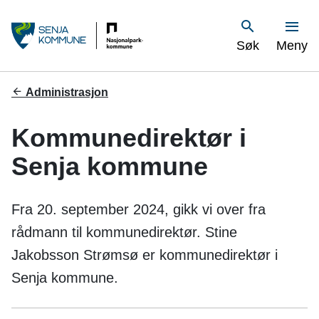
S
Vis
Søk
Meny
e
n
Du
Administrasjon
er
j
her:
Kommunedirektør i
a
Senja kommune
k
o
Fra 20. september 2024, gikk vi over fra
m
rådmann til kommunedirektør. Stine
Jakobsson Strømsø er kommunedirektør i
m
Senja kommune.
u