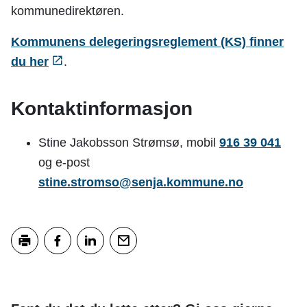
kommunedirektøren.
Kommunens delegeringsreglement (KS) finner
du her
.
Kontaktinformasjon
Stine Jakobsson Strømsø, mobil
916 39 041
og e-post
stine.stromso@senja.kommune.no
Skriv ut
Del på Facebook
Del på LinkedIn
Tips en venn