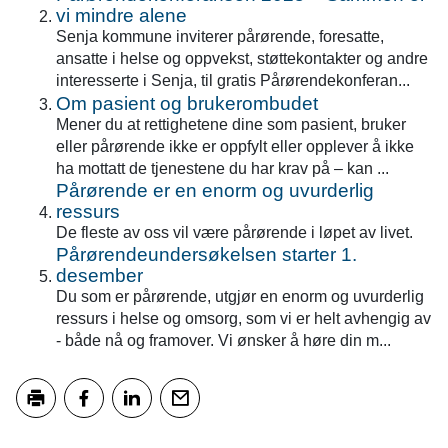
vi mindre alene
Senja kommune inviterer pårørende, foresatte,
ansatte i helse og oppvekst, støttekontakter og andre
interesserte i Senja, til gratis Pårørendekonferan...
Om pasient og brukerombudet
Mener du at rettighetene dine som pasient, bruker
eller pårørende ikke er oppfylt eller opplever å ikke
ha mottatt de tjenestene du har krav på – kan ...
Pårørende er en enorm og uvurderlig
ressurs
De fleste av oss vil være pårørende i løpet av livet.
Pårørendeundersøkelsen starter 1.
desember
Du som er pårørende, utgjør en enorm og uvurderlig
ressurs i helse og omsorg, som vi er helt avhengig av
- både nå og framover. Vi ønsker å høre din m...
Skriv ut
Del på Facebook
Del på LinkedIn
Tips en venn