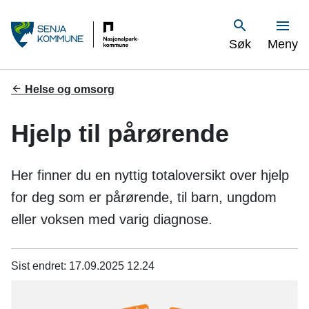
S
Vis
Søk
Meny
e
n
Du
Helse og omsorg
er
j
her:
Hjelp til pårørende
a
k
Her finner du en nyttig totaloversikt over hjelp
o
for deg som er pårørende, til barn, ungdom
eller voksen med varig diagnose.
m
m
Sist endret
17.09.2025 12.24
u