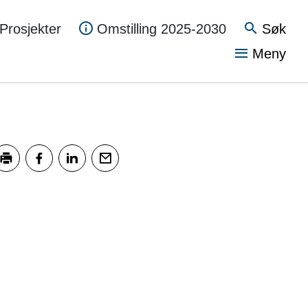
Søk
Prosjekter
Omstilling 2025-2030
Vis
Meny
kriv ut
Del på Facebook
Del på LinkedIn
Tips en venn