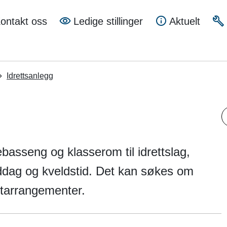
a
ontakt oss
Ledige stillinger
Aktuelt
mune
Idrettsanlegg
S
basseng og klasserom til idrettslag,
ddag og kveldstid. Det kan søkes om
eltarrangementer.