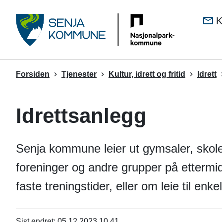
Senj
K
kom
Du
Forsiden
Tjenester
Kultur, idrett og fritid
Idrett
er
her:
Idrettsanlegg
Senja kommune leier ut gymsaler, skole
foreninger og andre grupper på ettermi
faste treningstider, eller om leie til enk
Sist endret
05.12.2023 10.41