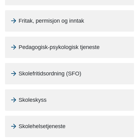
n
e
Fritak, permisjon og inntak
Pedagogisk-psykologisk tjeneste
Skolefritidsordning (SFO)
Skoleskyss
Skolehelsetjeneste