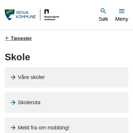
S
Vis
Søk
Meny
e
n
Du
Tjenester
er
j
her:
Skole
a
k
Våre skoler
o
m
Skoleruta
m
u
Meld fra om mobbing!