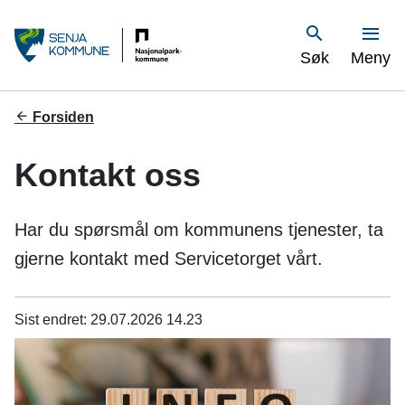
S
Vis
Søk
Meny
e
n
Du
Forsiden
er
j
her:
Kontakt oss
a
k
Har du spørsmål om kommunens tjenester, ta
o
gjerne kontakt med Servicetorget vårt.
m
Sist endret
29.07.2026 14.23
m
u