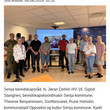
n
Sist endret
08.06.2026 10.52
e
Senja beredskapsråd, fv. Jøran Dehlin HV 16, Sigrid
Stangnes, beredskapskoordinator Senja kommune,
Therese Benjaminsen, Sivilforsvaret, Rune Hoholm,
kommunalsjef Oppvekst og kultur Senja kommune, Kjetil