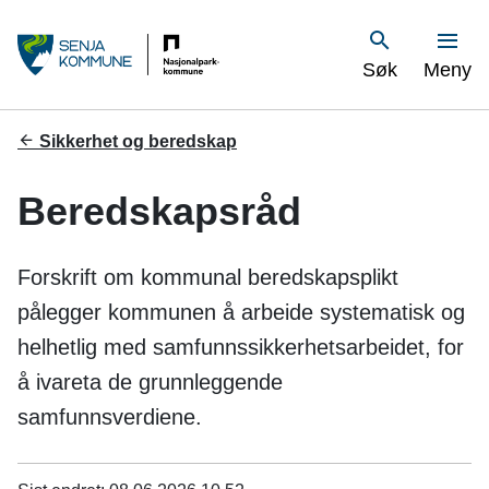
S
Vis
Søk
Meny
e
n
Du
Sikkerhet og beredskap
er
j
her:
Beredskapsråd
a
k
Forskrift om kommunal beredskapsplikt
o
pålegger kommunen å arbeide systematisk og
helhetlig med samfunnssikkerhetsarbeidet, for
m
å ivareta de grunnleggende
m
samfunnsverdiene.
u