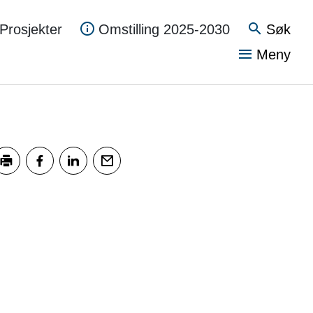
Søk
Prosjekter
Omstilling 2025-2030
Vis
Meny
kriv ut
Del på Facebook
Del på LinkedIn
Tips en venn