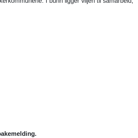
akerkommunene. I bunn ligger viljen til samarbeid,
lbakemelding.