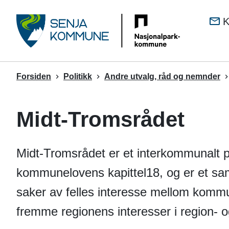
Senj
K
kom
Du
Forsiden
Politikk
Andre utvalg, råd og nemnder
er
her:
Midt-Tromsrådet
Midt-Tromsrådet er et interkommunalt p
kommunelovens kapittel18, og er et s
saker av felles interesse mellom komm
fremme regionens interesser i region-