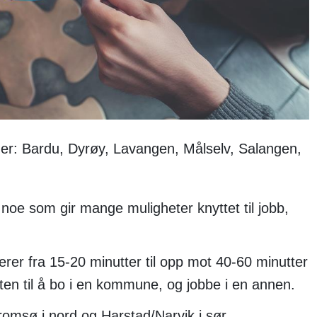
er: Bardu, Dyrøy, Lavangen, Målselv, Salangen,
e som gir mange muligheter knyttet til jobb,
r fra 15-20 minutter til opp mot 40-60 minutter
ten til å bo i en kommune, og jobbe i en annen.
omsø i nord og Harstad/Narvik i sør.