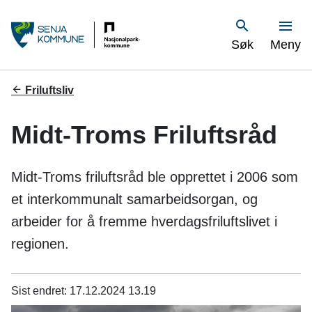
S
Vis
Søk
Meny
e
n
Du
Friluftsliv
er
j
her:
Midt-Troms Friluftsråd
a
k
Midt-Troms friluftsråd ble opprettet i 2006 som
o
et interkommunalt samarbeidsorgan, og
arbeider for å fremme hverdagsfriluftslivet i
m
regionen.
m
u
Sist endret
17.12.2024 13.19