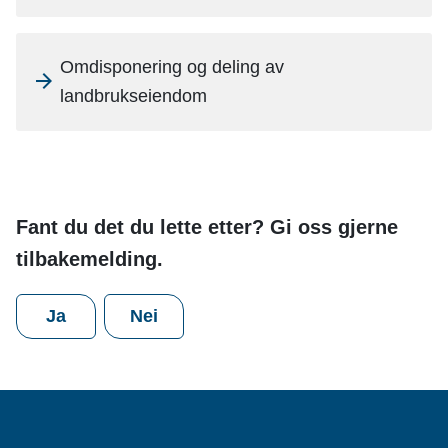
n
e
Omdisponering og deling av
landbrukseiendom
Fant du det du lette etter? Gi oss gjerne
tilbakemelding.
Ja
Nei