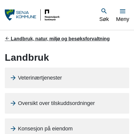
S
Vis
Søk
Meny
e
n
Du
Landbruk, natur, miljø og besøksforvaltning
er
j
her:
Landbruk
a
k
Veterinærtjenester
o
m
Oversikt over tilskuddsordninger
m
u
Konsesjon på eiendom