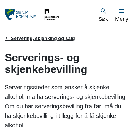
S
Vis
Søk
Meny
e
n
Du
Servering, skjenking og salg
er
j
her:
Serverings- og
a
skjenkebevilling
k
o
Serveringssteder som ønsker å skjenke
m
alkohol, må ha serverings- og skjenkebevilling.
Om du har serveringsbevilling fra før, må du
m
ha skjenkebevilling i tillegg for å få skjenke
u
alkohol.