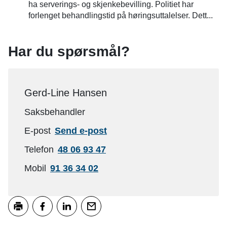
ha serverings- og skjenkebevilling. Politiet har
forlenget behandlingstid på høringsuttalelser. Dett...
Har du spørsmål?
Gerd-Line Hansen
Saksbehandler
til
E-post
Send e-post
Gerd-
Telefon
48 06 93 47
Line
Mobil
91 36 34 02
Hansen
Skriv ut
Del på Facebook
Del på LinkedIn
Tips en venn