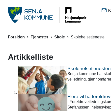
Senj
K
kom
Du
Forsiden
Tjenester
Skole
Skolehelsetjeneste
er
her:
Artikkelliste
Skolehelsetjenesten
Senja kommune har skoleh
veiledning, gjennomfører
Flere vil ha foreldre
- Foreldreveiledningskurs
Stefanussen, helsesykepl