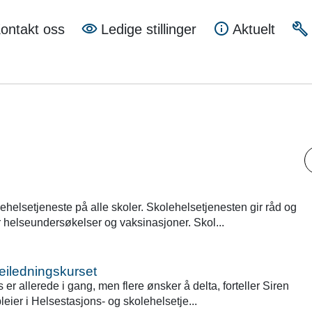
a
ontakt oss
Ledige stillinger
Aktuelt
mune
S
elsetjeneste på alle skoler. Skolehelsetjenesten gir råd og
 helseundersøkelser og vaksinasjoner. Skol...
veiledningskurset
 er allerede i gang, men flere ønsker å delta, forteller Siren
eier i Helsestasjons- og skolehelsetje...