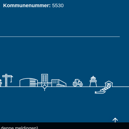
Kommunenummer:
5530
Til
l denne meldingen)