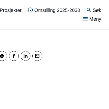
Søk
Prosjekter
Omstilling 2025-2030
Vis
Meny
kriv ut
Del på Facebook
Del på LinkedIn
Tips en venn