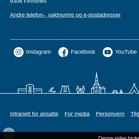
9306 Finnsnes
Andre telefon-, vaktnumre og e-postadresser
Instagram
Facebook
YouTube
Intranett for ansatte
For media
Personvern
Til
Innlogging
Denne siden bruke