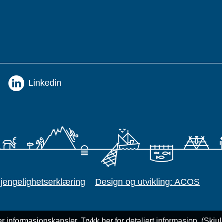
Linkedin
gjengelighetserklæring
Design og utvikling: ACOS
r informasjonskapsler.
Trykk her for detaljert informasjon.
(Skju