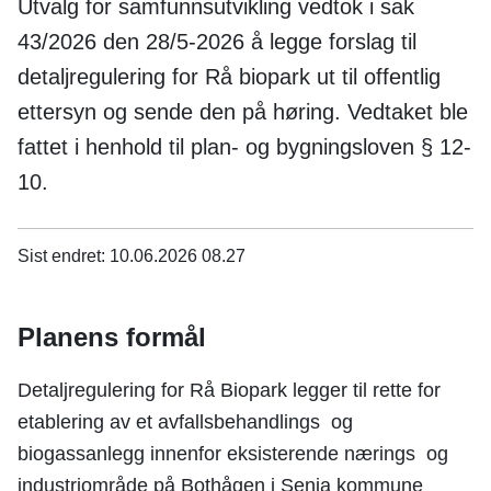
n
Utvalg for samfunnsutvikling vedtok i sak
e
43/2026 den 28/5-2026 å legge forslag til
detaljregulering for Rå biopark ut til offentlig
ettersyn og sende den på høring. Vedtaket ble
fattet i henhold til plan- og bygningsloven § 12-
10.
Sist endret
10.06.2026 08.27
Planens formål
Detaljregulering for Rå Biopark legger til rette for
etablering av et avfallsbehandlings og
biogassanlegg innenfor eksisterende nærings og
industriområde på Bothågen i Senja kommune