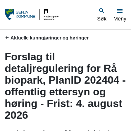
S
Vis
Søk
Meny
e
n
Du
Aktuelle kunngjøringer og høringer
er
j
her:
Forslag til
a
detaljregulering for Rå
k
biopark, PlanID 202404 -
o
offentlig ettersyn og
m
høring - Frist: 4. august
m
2026
u