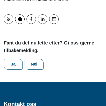
Abonner på RSS
Skriv ut
Del på Facebook
Del på LinkedIn
Tips en venn
Fant du det du lette etter? Gi oss gjerne
tilbakemelding.
Ja
Nei
Kontakt oss