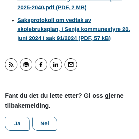
2025-2040.pdf
(PDF, 2 MB)
Saksprotokoll om vedtak av
skolebruksplan, i Senja kommunestyre 20.
juni 2024 i sak 91/2024
(PDF, 57 kB)
Abonner på RSS
Skriv ut
Del på Facebook
Del på LinkedIn
Tips en venn
Fant du det du lette etter? Gi oss gjerne
tilbakemelding.
Ja
Nei