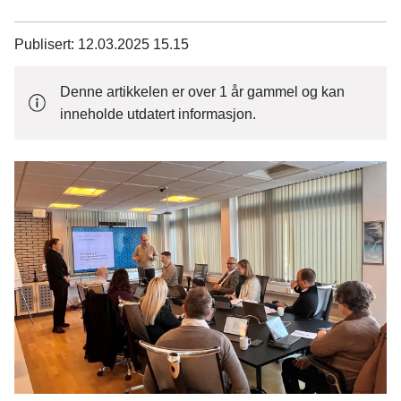
n
e
Publisert
12.03.2025 15.15
Denne artikkelen er over 1 år gammel og kan
inneholde utdatert informasjon.