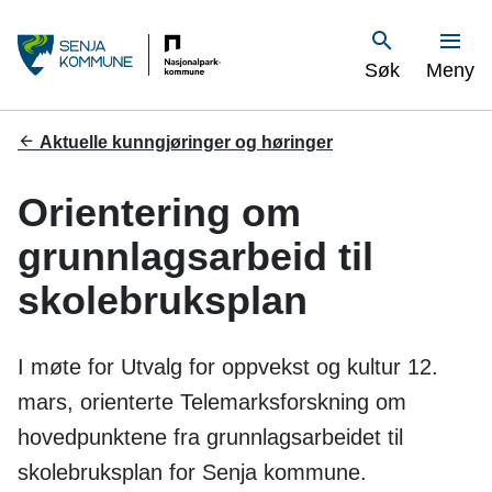
S
Vis
Søk
Meny
e
n
Du
Aktuelle kunngjøringer og høringer
er
j
her:
Orientering om
a
grunnlagsarbeid til
k
skolebruksplan
o
m
I møte for Utvalg for oppvekst og kultur 12.
m
mars, orienterte Telemarksforskning om
hovedpunktene fra grunnlagsarbeidet til
u
skolebruksplan for Senja kommune.