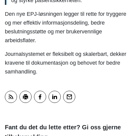
og styrke pasientsikkerheten.
Den nye EPJ-løsningen legger til rette for tryggere
og mer effektiv informasjonsdeling, bedre
beslutningsstøtte og mer brukervennlige
arbeidsflater.
Journalsystemet er fleksibelt og skalerbart, dekker
kravene til dokumentasjon og behovet for bedre
samhandling.
Abonner på RSS
Skriv ut
Del på Facebook
Del på LinkedIn
Tips en venn
Fant du det du lette etter? Gi oss gjerne