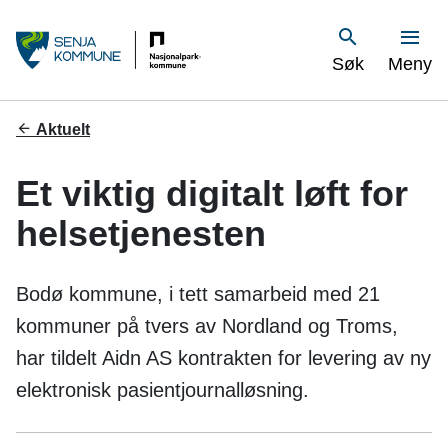
S
Vis
Søk
Meny
e
n
Du
Aktuelt
er
j
her:
Et viktig digitalt løft for
a
helsetjenesten
k
o
Bodø kommune, i tett samarbeid med 21
m
kommuner på tvers av Nordland og Troms,
har tildelt Aidn AS kontrakten for levering av ny
m
elektronisk pasientjournalløsning.
u