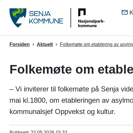
Senj
K
kom
Du
Forsiden
Aktuelt
Folkemøte om etablering av asylm
er
her:
Folkemøte om etable
– Vi inviterer til folkemøte på Senja v
mai kl.1800, om etableringen av asylmo
kommunalsjef Oppvekst og kultur.
Publisert
22.05.2026 15.32