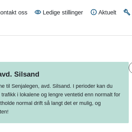
a
ontakt oss
Ledige stillinger
Aktuelt
mune
avd. Silsand
A
e til Senjalegen, avd. Silsand. I perioder kan du
 trafikk i lokalene og lengre ventetid enn normalt for
ttholde normal drift så langt det er mulig, og
ten!