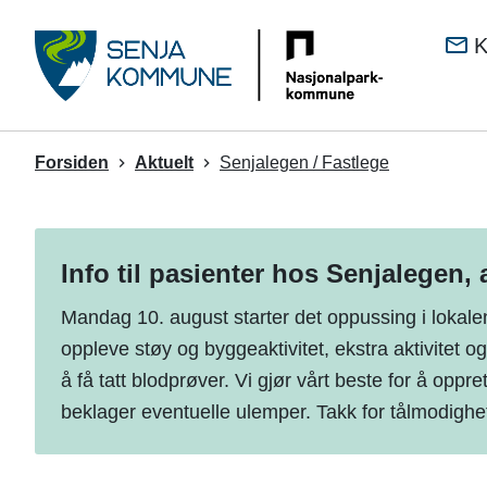
Senj
K
kom
Du
Forsiden
Aktuelt
Senjalegen / Fastlege
er
her:
Info til pasienter hos Senjalegen, 
Mandag 10. august starter det oppussing i lokalen
oppleve støy og byggeaktivitet, ekstra aktivitet og
å få tatt blodprøver. Vi gjør vårt beste for å oppre
beklager eventuelle ulemper. Takk for tålmodighe