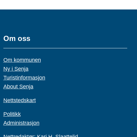
Om oss
Om kommunen
Ny i Senja
Turistinformasjon
About Senja
Nettstedskart
Politikk
Administrasjon
Nettredaktør:
Kari H. Slaattelid