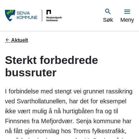
S
Vis
Søk
Meny
e
n
Du
Aktuelt
er
j
her:
Sterkt forbedrede
a
bussruter
k
o
I forbindelse med stengt vei grunnet rassikring
m
ved Svarthollatunellen, har det for eksempel
ikke vært mulig å nå hurtigbåten fra og til
m
Finnsnes fra Mefjordvær. Senja kommune har
u
nå fått gjennomslag hos Troms fylkestrafikk,