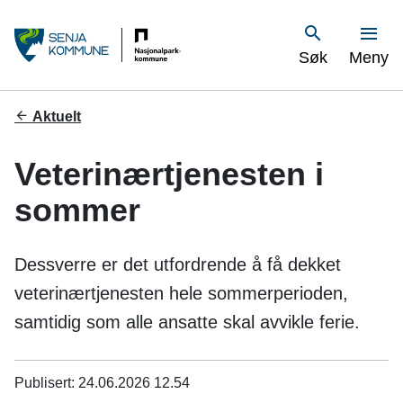
S
Vis
Søk
Meny
e
n
Du
Aktuelt
er
j
her:
Veterinærtjenesten i
a
sommer
k
o
Dessverre er det utfordrende å få dekket
m
veterinærtjenesten hele sommerperioden,
samtidig som alle ansatte skal avvikle ferie.
m
u
Publisert
24.06.2026 12.54