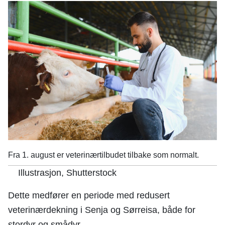
n
e
Fra 1. august er veterinærtilbudet tilbake som normalt.
Illustrasjon, Shutterstock
Dette medfører en periode med redusert
veterinærdekning i Senja og Sørreisa, både for
stordyr og smådyr.