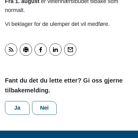
Fra 1. august
er veterinærtilbudet tilbake som
normalt.
Vi beklager for de ulemper det vil medføre.
Abonner på RSS
Skriv ut
Del på Facebook
Del på LinkedIn
Tips en venn
Fant du det du lette etter? Gi oss gjerne
tilbakemelding.
Ja
Nei