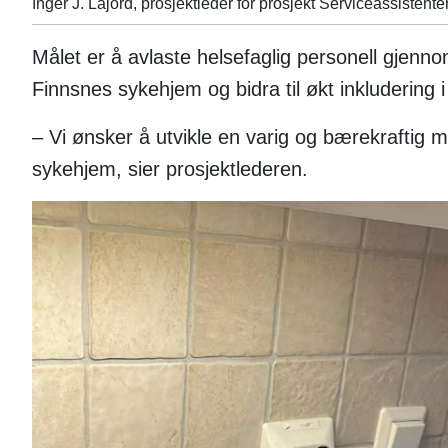
Inger J. Lajord, prosjektleder for prosjekt Serviceassistenter
Målet er å avlaste helsefaglig personell gjen
Finnsnes sykehjem og bidra til økt inkludering i 
– Vi ønsker å utvikle en varig og bærekraftig m
sykehjem, sier prosjektlederen.