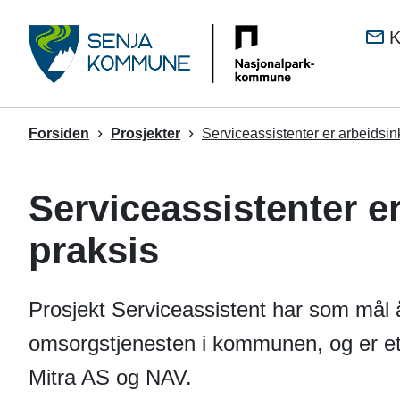
Senj
K
kom
Du
Forsiden
Prosjekter
Serviceassistenter er arbeidsin
er
her:
Serviceassistenter er
praksis
Prosjekt Serviceassistent har som mål å
omsorgstjenesten i kommunen, og er 
Mitra AS og NAV.