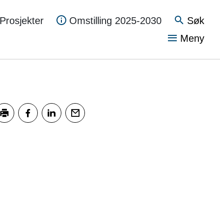
Søk
Prosjekter
Omstilling 2025-2030
Vis
Meny
kriv ut
Del på Facebook
Del på LinkedIn
Tips en venn