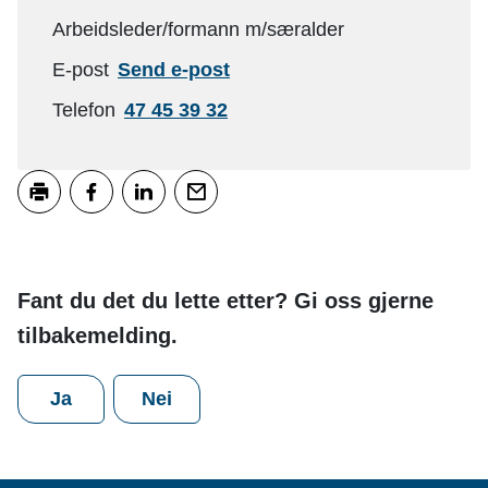
Arbeidsleder/formann m/særalder
til
E-post
Send e-post
Steinar
Telefon
47 45 39 32
Abrahamsen
Skriv ut
Del på Facebook
Del på LinkedIn
Tips en venn
Fant du det du lette etter? Gi oss gjerne
tilbakemelding.
Ja
Nei