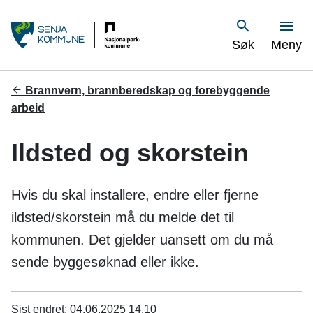
S
Vis
Søk
Meny
e
n
Du
Brannvern, brannberedskap og forebyggende
er
arbeid
j
her:
a
Ildsted og skorstein
k
Hvis du skal installere, endre eller fjerne
o
ildsted/skorstein må du melde det til
m
kommunen. Det gjelder uansett om du må
m
sende byggesøknad eller ikke.
u
Sist endret
04.06.2025 14.10