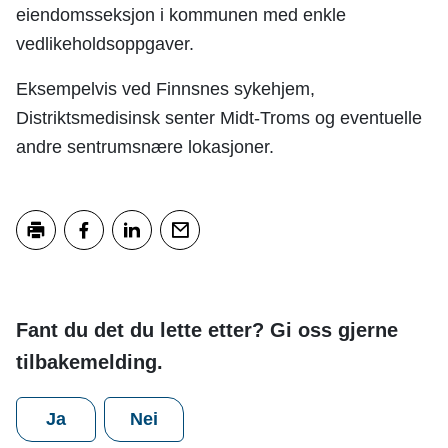
eiendomsseksjon i kommunen med enkle
vedlikeholdsoppgaver.
Eksempelvis ved Finnsnes sykehjem,
Distriktsmedisinsk senter Midt-Troms og eventuelle
andre sentrumsnære lokasjoner.
Skriv ut
Del på Facebook
Del på LinkedIn
Tips en venn
Fant du det du lette etter? Gi oss gjerne
tilbakemelding.
Ja
Nei