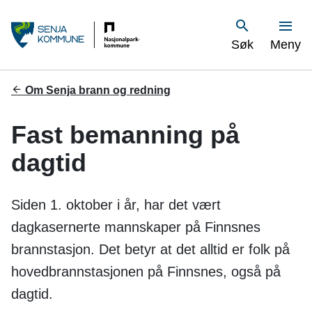
S
Vis
Søk
Meny
e
n
Du
Om Senja brann og redning
er
j
her:
Fast bemanning på
a
dagtid
k
o
Siden 1. oktober i år, har det vært
m
dagkasernerte mannskaper på Finnsnes
brannstasjon. Det betyr at det alltid er folk på
m
hovedbrannstasjonen på Finnsnes, også på
u
dagtid.