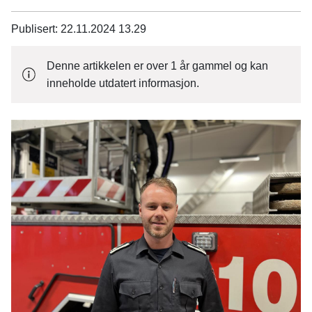
n
e
Publisert
22.11.2024 13.29
Denne artikkelen er over 1 år gammel og kan
inneholde utdatert informasjon.