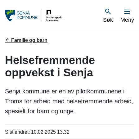
S
Vis
Søk
Meny
e
n
Du
Familie og barn
er
j
her:
Helsefremmende
a
oppvekst i Senja
k
o
Senja kommune er en av pilotkommunene i
m
Troms for arbeid med helsefremmende arbeid,
spesielt for barn og unge.
m
u
Sist endret
10.02.2025 13.32