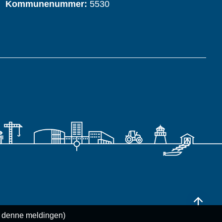
Kommunenummer:
5530
Til
l denne meldingen)
toppen