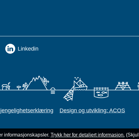
Linkedin
gjengelighetserklæring
Design og utvikling: ACOS
r informasjonskapsler.
Trykk her for detaljert informasjon.
(Skju