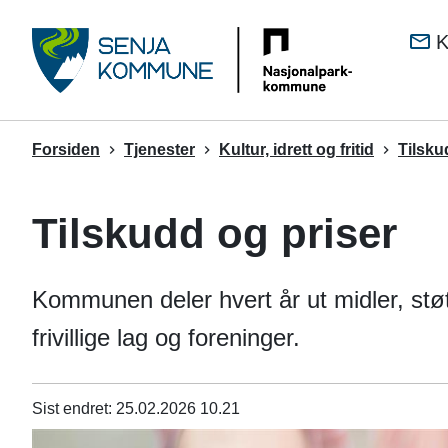
Senj
K
kom
Du
Forsiden
Tjenester
Kultur, idrett og fritid
Tilskud
er
her:
Tilskudd og priser
Kommunen deler hvert år ut midler, støtte
frivillige lag og foreninger.
Sist endret
25.02.2026 10.21