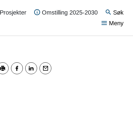
Søk
Prosjekter
Omstilling 2025-2030
Vis
Meny
kriv ut
Del på Facebook
Del på LinkedIn
Tips en venn