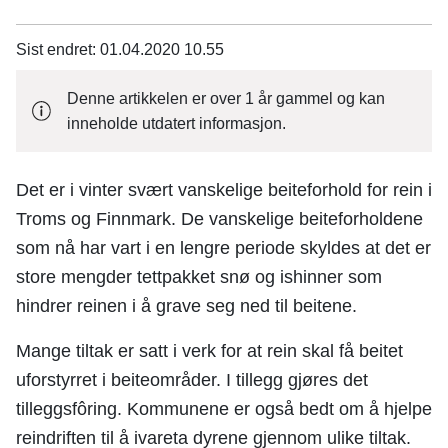
n
e
Sist endret
01.04.2020 10.55
Denne artikkelen er over 1 år gammel og kan
inneholde utdatert informasjon.
Det er i vinter svært vanskelige beiteforhold for rein i
Troms og Finnmark. De vanskelige beiteforholdene
som nå har vart i en lengre periode skyldes at det er
store mengder tettpakket snø og ishinner som
hindrer reinen i å grave seg ned til beitene.
Mange tiltak er satt i verk for at rein skal få beitet
uforstyrret i beiteområder. I tillegg gjøres det
tilleggsfôring. Kommunene er også bedt om å hjelpe
reindriften til å ivareta dyrene gjennom ulike tiltak.