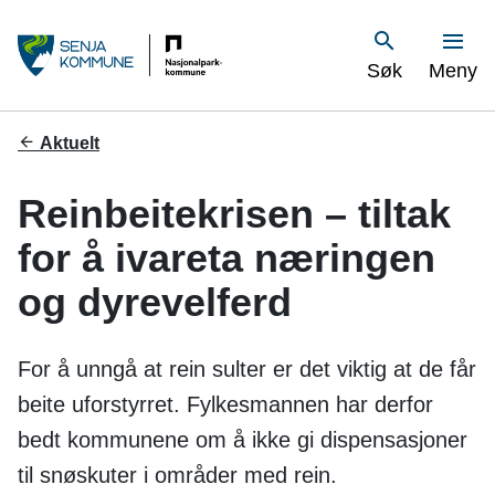
S
Vis
Søk
Meny
e
n
Du
Aktuelt
er
j
her:
Reinbeitekrisen – tiltak
a
for å ivareta næringen
k
og dyrevelferd
o
m
For å unngå at rein sulter er det viktig at de får
m
beite uforstyrret. Fylkesmannen har derfor
bedt kommunene om å ikke gi dispensasjoner
u
til snøskuter i områder med rein.