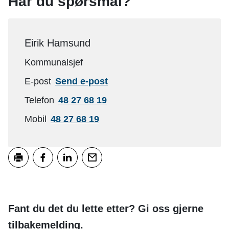
Har du spørsmål?
Eirik Hamsund
Kommunalsjef
til
E-post
Send e-post
Eirik
Telefon
48 27 68 19
Hamsund
Mobil
48 27 68 19
Skriv ut
Del på Facebook
Del på LinkedIn
Tips en venn
Fant du det du lette etter? Gi oss gjerne
tilbakemelding.