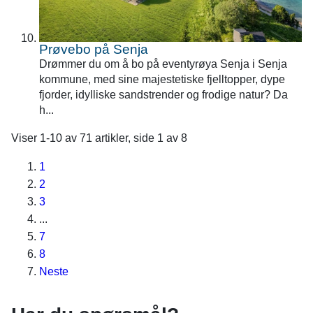
Prøvebo på Senja
Drømmer du om å bo på eventyrøya Senja i Senja
kommune, med sine majestetiske fjelltopper, dype
fjorder, idylliske sandstrender og frodige natur? Da
h...
Viser
1-10
av
71
artikler,
side
1
av
8
1
2
3
...
7
8
Neste