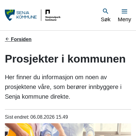
S
Vis
Søk
Meny
e
n
Du
Forsiden
er
j
her:
Prosjekter i kommunen
a
k
Her finner du informasjon om noen av
o
prosjektene våre, som berører innbyggere i
Senja kommune direkte.
m
m
Sist endret
06.08.2026 15.49
u