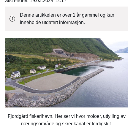
n
Sist endret
19.03.2024 12.17
e
Denne artikkelen er over 1 år gammel og kan
inneholde utdatert informasjon.
Fjordgård fiskerihavn. Her ser vi hvor moloer, utfylling av
næringsområde og skredkanal er ferdigstilt.