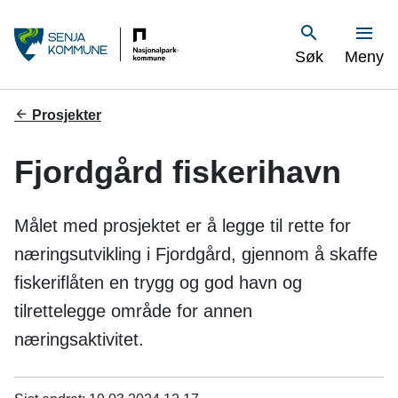
S
Vis
Søk
Meny
e
n
Du
Prosjekter
er
j
her:
Fjordgård fiskerihavn
a
k
Målet med prosjektet er å legge til rette for
o
næringsutvikling i Fjordgård, gjennom å skaffe
fiskeriflåten en trygg og god havn og
m
tilrettelegge område for annen
m
næringsaktivitet.
u