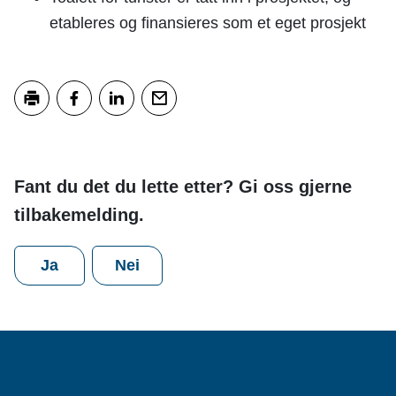
etableres og finansieres som et eget prosjekt
Skriv ut
Del på Facebook
Del på LinkedIn
Tips en venn
Fant du det du lette etter? Gi oss gjerne
tilbakemelding.
Ja
Nei