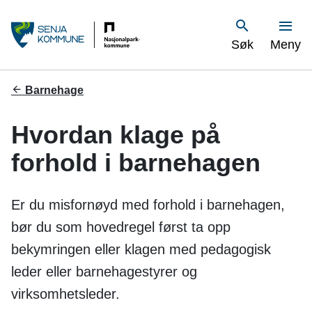
S
Vis
Søk
Meny
e
n
Du
Barnehage
er
j
her:
Hvordan klage på
a
forhold i barnehagen
k
o
Er du misfornøyd med forhold i barnehagen,
m
bør du som hovedregel først ta opp
bekymringen eller klagen med pedagogisk
m
leder eller barnehagestyrer og
u
virksomhetsleder.