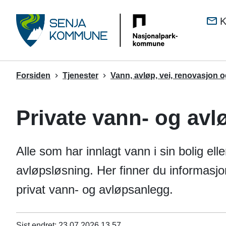
Senj
K
kom
Du
Forsiden
Tjenester
Vann, avløp, vei, renovasjon 
er
her:
Private vann- og av
Alle som har innlagt vann i sin bolig elle
avløpsløsning. Her finner du informas
privat vann- og avløpsanlegg.
Sist endret
23.07.2026 13.57