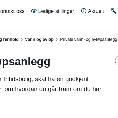
a
ontakt oss
Ledige stillinger
Aktuelt
mune
og renhold
Vann og avløp
Private vann- og avløpsanlegg
løpsanlegg
S
r fritidsbolig, skal ha en godkjent
jon om hvordan du går fram om du har