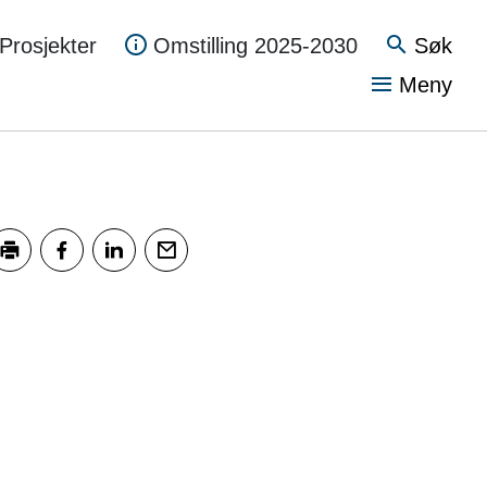
Søk
Prosjekter
Omstilling 2025-2030
Vis
Meny
kriv ut
Del på Facebook
Del på LinkedIn
Tips en venn