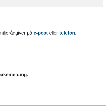
miljørådgiver på
e-post
eller
telefon
.
lbakemelding.