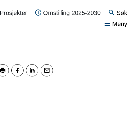
Søk
Prosjekter
Omstilling 2025-2030
Vis
Meny
kriv ut
Del på Facebook
Del på LinkedIn
Tips en venn