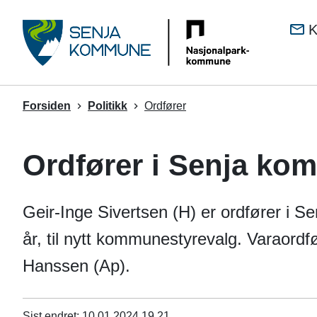
Senj
K
kom
Du
Forsiden
Politikk
Ordfører
er
her:
Ordfører i Senja k
Geir-Inge Sivertsen (H) er ordfører i 
år, til nytt kommunestyrevalg. Varaord
Hanssen (Ap).
Sist endret
10.01.2024 19.21