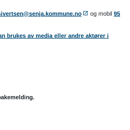
.sivertsen@senja.kommune.no
og mobil
95
an brukes av media eller andre aktører i
lbakemelding.