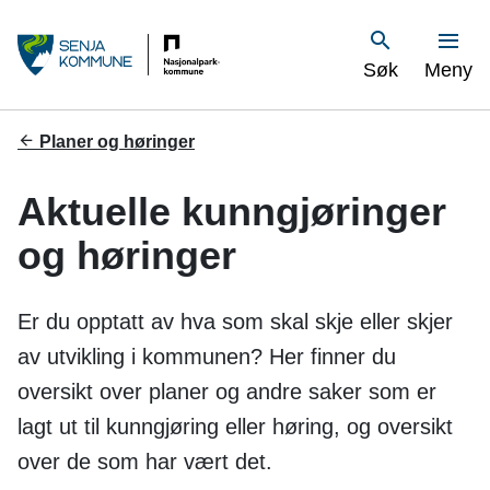
S
Vis
Søk
Meny
e
n
Du
Planer og høringer
er
j
her:
Aktuelle kunngjøringer
a
og høringer
k
o
Er du opptatt av hva som skal skje eller skjer
m
av utvikling i kommunen? Her finner du
oversikt over planer og andre saker som er
m
lagt ut til kunngjøring eller høring, og oversikt
u
over de som har vært det.